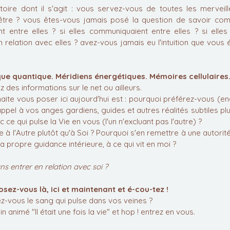
toire dont il s'agit : vous servez-vous de toutes les merveill
 être ? vous êtes-vous jamais posé la question de savoir com
t entre elles ? si elles communiquaient entre elles ? si elles 
n relation avec elles ? avez-vous jamais eu l'intuition que vous é
ue quantique. Méridiens énergétiques. Mémoires cellulaires.
 des informations sur le net ou ailleurs.
aite vous poser ici aujourd'hui est : pourquoi préférez-vous (en
 appel à vos anges gardiens, guides et autres réalités subtiles pl
ce qui pulse la Vie en vous (l'un n'excluant pas l'autre) ? 
 à l'Autre plutôt qu'à Soi ? Pourquoi s'en remettre à une autorité 
 sa propre guidance intérieure, à ce qui vit en moi ? 
s entrer en relation avec soi ?
posez-vous là, ici et maintenant et é-cou-tez ! 
-vous le sang qui pulse dans vos veines ? 
animé "Il était une fois la vie" et hop ! entrez en vous. 