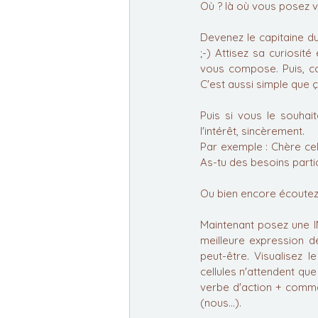
Où ? là où vous posez vo
Devenez le capitaine d
;-) Attisez sa curiosité
vous compose. Puis, co
C'est aussi simple que ça.
Puis si vous le souhai
l'intérêt, sincèrement.
Par exemple : Chère cell
As-tu des besoins partic
Ou bien encore écoutez
Maintenant posez une IN
meilleure expression d
peut-être. Visualisez 
cellules n'attendent que
verbe d'action + comme
(nous...).