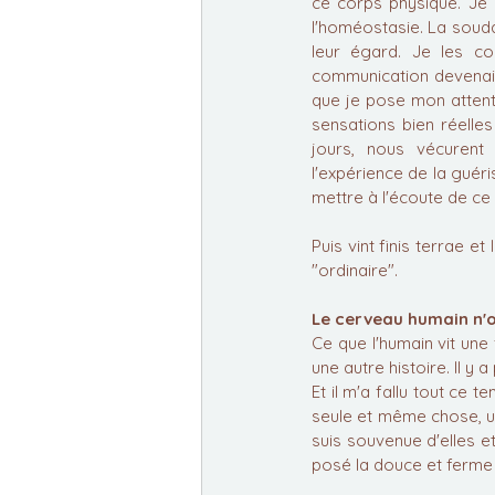
ce corps physique. Je r
l'homéostasie. La souda
leur égard. Je les co
communication devenait p
que je pose mon attent
sensations bien réelle
jours, nous vécurent 
l'expérience de la guér
mettre à l'écoute de ce 
Puis vint finis terrae et
"ordinaire".
Le cerveau humain n'o
Ce que l'humain vit une 
une autre histoire. Il y 
Et il m'a fallu tout ce 
seule et même chose, u
suis souvenue d'elles et
posé la douce et ferme i