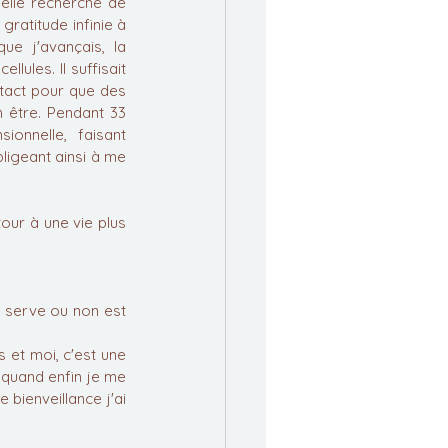
elle recherche de 
atitude infinie à 
e j'avançais, la 
ules. Il suffisait 
tact pour que des 
 être. Pendant 33 
onnelle, faisant 
ligeant ainsi à me 
tour à une vie plus 
n serve ou non est 
 et moi, c'est une 
quand enfin je me 
bienveillance j'ai 