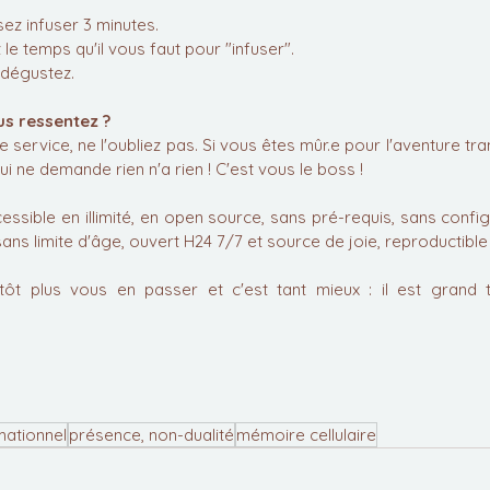
ez infuser 3 minutes.
 le temps qu'il vous faut pour "infuser".
 dégustez. 
s ressentez ?
e service, ne l'oubliez pas. Si vous êtes mûr.e pour l'aventure tra
ui ne demande rien n'a rien ! C'est vous le boss !
cessible en illimité, en open source, sans pré-requis, sans configu
sans limite d'âge, ouvert H24 7/7 et source de joie, reproductible
tôt plus vous en passer et c'est tant mieux : il est grand 
mationnel
présence, non-dualité
mémoire cellulaire