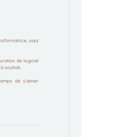
nsformatrice, usez 
ration de logiciel 
 à souhait.
temps de s'aimer 