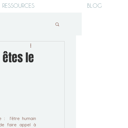
RESSOURCES
BLOG
 êtes le
 :  l'être humain 
de faire appel à 