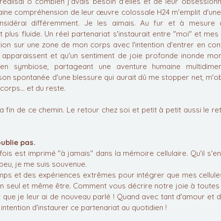
éalisai ô combien j'avais besoin d'elles et de leur obsessionn
ine compréhension de leur œuvre colossale H24 m'emplit d'une gr
nsidérai différemment. Je les aimais. Au fur et à mesure qu
lus fluide. Un réel partenariat s'instaurait entre "moi" et mes cell
ion sur une zone de mon corps avec l'intention d'entrer en con
s apparaissent et qu'un sentiment de joie profonde inonde mon
en symbiose, partageant une aventure humaine multidimensi
ison spontanée d'une blessure qui aurait dû me stopper net, m'ob
corps... et du reste.
 la fin de ce chemin. Le retour chez soi et petit à petit aussi le re
ublie pas.
fois est imprimé "à jamais" dans la mémoire cellulaire. Qu'il s'e
a peu, je me suis souvenue.
temps et des expériences extrêmes pour intégrer que mes cellules
n seul et même être. Comment vous décrire notre joie à toutes 
 que je leur ai de nouveau parlé ! Quand avec tant d'amour et de 
ntention d'instaurer ce partenariat au quotidien ! 