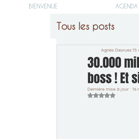
BIENVENUE
AGENDA
Tous les posts
Agnès Desrues
15 
30.000 mil
boss ! Et s
Dernière mise à jour :
16 
Noté NaN étoiles s