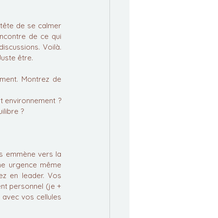
tête de se calmer 
encontre de ce qui 
scussions. Voilà. 
Juste être.
ément. Montrez de 
et environnement ? 
ilibre ?
us emmène vers la 
 une urgence même 
ez en leader. Vos 
nt personnel (je + 
avec vos cellules 