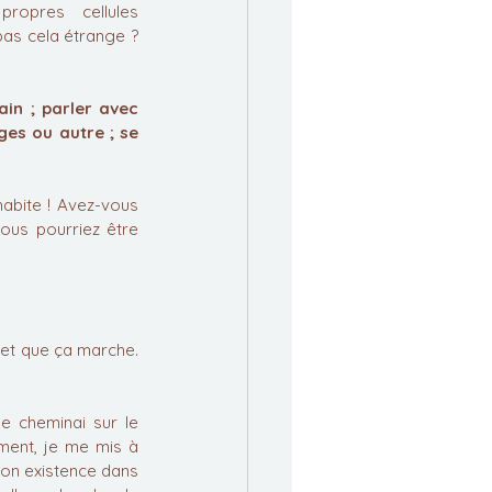
propres cellules 
as cela étrange ? 
in ; parler avec 
ges ou autre ; se 
abite ! Avez-vous 
us pourriez être 
 et que ça marche. 
 cheminai sur le 
ent, je me mis à 
mon existence dans 