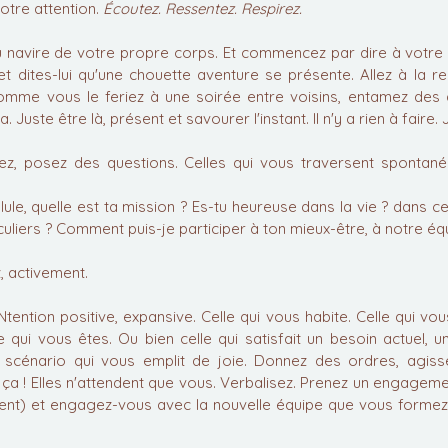
tre attention. 
Écoutez. Ressentez. Respirez.
u navire de votre propre corps. Et commencez par dire à votre 
 et dites-lui qu'une chouette aventure se présente. Allez à la r
mme vous le feriez à une soirée entre voisins, entamez des di
 Juste être là, présent et savourer l'instant. Il n'y a rien à faire. 
tez, posez des questions. Celles qui vous traversent spontan
ule, quelle est ta mission ? Es-tu heureuse dans la vie ? dans c
uliers ? Comment puis-je participer à ton mieux-être, à notre équ
, activement.
tention positive, expansive. Celle qui vous habite. Celle qui vo
e qui vous êtes. Ou bien celle qui satisfait un besoin actuel,
le scénario qui vous emplit de joie. Donnez des ordres, agiss
 ça ! Elles n'attendent que vous. Verbalisez. Prenez un engageme
nt) et engagez-vous avec la nouvelle équipe que vous formez 