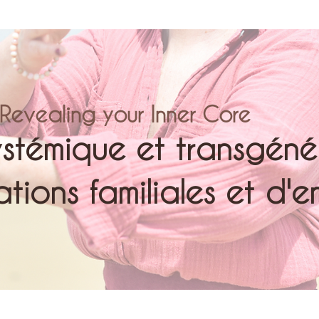
Revealing your Inner Core
ystémique et transgénér
tions familiales et d'e