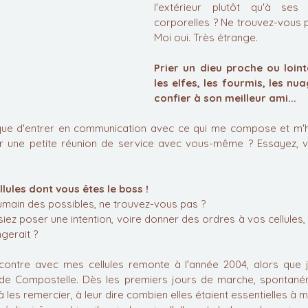
l'extérieur plutôt qu'à ses 
corporelles ? Ne trouvez-vous p
Moi oui. Très étrange.
Prier un dieu proche ou lointa
les elfes, les fourmis, les nua
confier à son meilleur ami...
l que d'entrer en communication avec ce qui me compose et m'h
r une petite réunion de service avec vous-même ? Essayez, vo
lules dont vous êtes le boss !
umain des possibles, ne trouvez-vous pas ?
iez poser une intention, voire donner des ordres à vos cellules,
gerait ?
ontre avec mes cellules remonte à l'année 2004, alors que je
de Compostelle. Dès les premiers jours de marche, spontaném
 à les remercier, à leur dire combien elles étaient essentielles à 