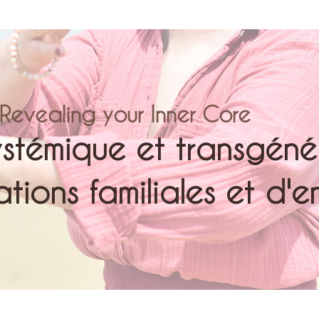
Revealing your Inner Core
ystémique et transgénér
tions familiales et d'e