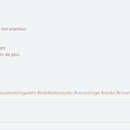
ton intention
ant
en de plus. 
isualisationguidée
#méditationaudio
#recentrage
#audio
#reven