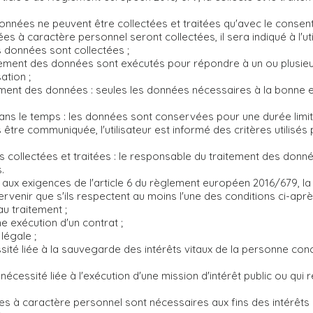
 données ne peuvent être collectées et traitées qu'avec le consent
s à caractère personnel seront collectées, il sera indiqué à l'u
s données sont collectées ;
 traitement des données sont exécutés pour répondre à un ou plusi
ation ;
tement des données : seules les données nécessaires à la bonne e
s le temps : les données sont conservées pour une durée limitée,
être communiquée, l'utilisateur est informé des critères utilisés
s collectées et traitées : le responsable du traitement des donnée
.
t aux exigences de l'article 6 du règlement européen 2016/679, la
rvenir que s'ils respectent au moins l'une des conditions ci-apr
au traitement ;
e exécution d'un contrat ;
légale ;
ssité liée à la sauvegarde des intérêts vitaux de la personne co
écessité liée à l'exécution d'une mission d'intérêt public ou qui r
es à caractère personnel sont nécessaires aux fins des intérêts l