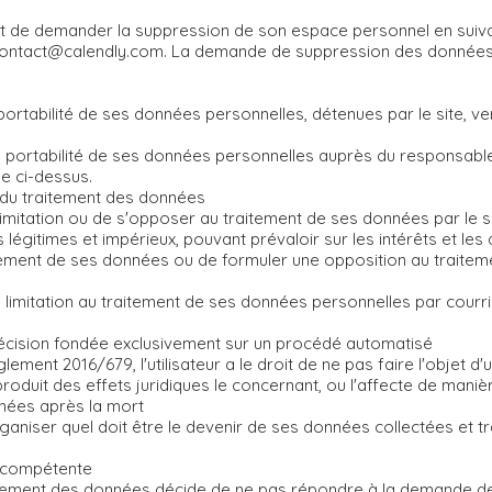
 droit de demander la suppression de son espace personnel en suiv
ontact@calendly.com
. La demande de suppression des données s
 portabilité de ses données personnelles, détenues par le site, ve
de portabilité de ses données personnelles auprès du responsab
e ci-dessus.
ion du traitement des données
 limitation ou de s'opposer au traitement de ses données par le si
égitimes et impérieux, pouvant prévaloir sur les intérêts et les dro
tement de ses données ou de formuler une opposition au traitemen
de limitation au traitement de ses données personnelles par cour
e décision fondée exclusivement sur un procédé automatisé
ment 2016/679, l'utilisateur a le droit de ne pas faire l'objet d
oduit des effets juridiques le concernant, ou l'affecte de manière
nnées après la mort
ut organiser quel doit être le devenir de ses données collectées et 
le compétente
ement des données décide de ne pas répondre à la demande de l'ut