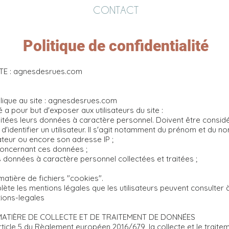
CONTACT
Politique de confidentialité
TE : agnesdesrues.com
pplique au site : agnesdesrues.com
 a pour but d'exposer aux utilisateurs du site :
raitées leurs données à caractère personnel. Doivent être con
'identifier un utilisateur. Il s'agit notamment du prénom et du no
lisateur ou encore son adresse IP ;
 concernant ces données ;
 données à caractère personnel collectées et traitées ;
 matière de fichiers "cookies".
lète les mentions légales que les utilisateurs peuvent consulter à
ions-legales
 MATIÈRE DE COLLECTE ET DE TRAITEMENT DE DONNÉES
ticle 5 du Règlement européen 2016/679, la collecte et le traite