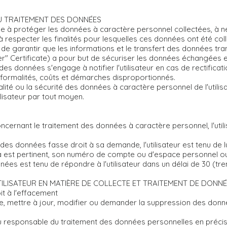
U TRAITEMENT DES DONNÉES
 à protéger les données à caractère personnel collectées, à ne
t à respecter les finalités pour lesquelles ces données ont été col
n de garantir que les informations et le transfert des données tran
" Certificate) a pour but de sécuriser les données échangées entre
des données s'engage à notifier l'utilisateur en cas de rectific
s formalités, coûts et démarches disproportionnés.
tialité ou la sécurité des données à caractère personnel de l'uti
ilisateur par tout moyen.
ernant le traitement des données à caractère personnel, l'utili
 des données fasse droit à sa demande, l'utilisateur est tenu d
ela est pertinent, son numéro de compte ou d'espace personnel o
ées est tenu de répondre à l'utilisateur dans un délai de 30 (tr
TILISATEUR EN MATIÈRE DE COLLECTE ET TRAITEMENT DE DONN
oit à l'effacement
ce, mettre à jour, modifier ou demander la suppression des donn
l au responsable du traitement des données personnelles en préci