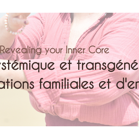
Revealing your Inner Core
ystémique et transgénér
tions familiales et d'e