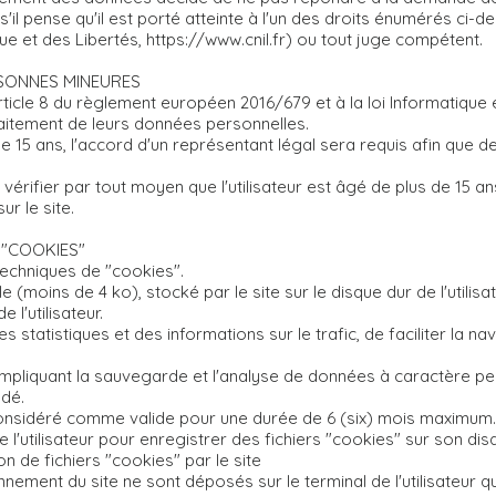
'il pense qu'il est porté atteinte à l'un des droits énumérés ci-dess
ue et des Libertés,
https://www.cnil.fr
) ou tout juge compétent.
SONNES MINEURES
icle 8 du règlement européen 2016/679 et à la loi Informatique e
raitement de leurs données personnelles.
s de 15 ans, l'accord d'un représentant légal sera requis afin qu
 vérifier par tout moyen que l'utilisateur est âgé de plus de 15 an
r le site.
S "COOKIES"
techniques de "cookies".
lle (moins de 4 ko), stocké par le site sur le disque dur de l'utili
 l'utilisateur.
es statistiques et des informations sur le trafic, de faciliter la n
s" impliquant la sauvegarde et l'analyse de données à caractère 
ndé.
onsidéré comme valide pour une durée de 6 (six) mois maximum. A 
l'utilisateur pour enregistrer des fichiers "cookies" sur son disq
tion de fichiers "cookies" par le site
nement du site ne sont déposés sur le terminal de l'utilisateur 