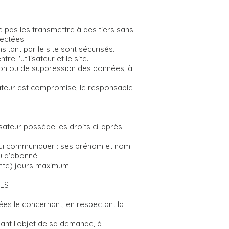
 pas les transmettre à des tiers sans
lectées.
sitant par le site sont sécurisés.
 l'utilisateur et le site.
ation ou de suppression des données, à
lisateur est compromise, le responsable
sateur possède les droits ci-après
e lui communiquer : ses prénom et nom
u d'abonné.
ente) jours maximum.
ÉES
ées le concernant, en respectant la
sant l’objet de sa demande, à