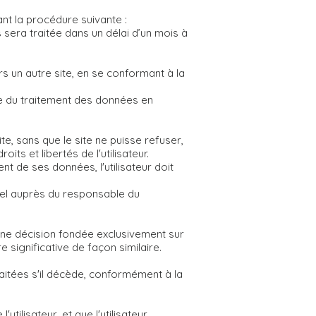
ant la procédure suivante :
era traitée dans un délai d’un mois à
rs un autre site, en se conformant à la
le du traitement des données en
te, sans que le site ne puisse refuser,
its et libertés de l'utilisateur.
t de ses données, l'utilisateur doit
riel auprès du responsable du
'une décision fondée exclusivement sur
 significative de façon similaire.
traitées s'il décède, conformément à la
ilisateur, et que l'utilisateur