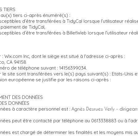
S TIERS
u(x) tiers ci-après énuméré(s) :
ptibles d’être transférées à TidyCal lorsque l’utilisateur réalis
 paiement de TidyCal,
ptibles d’être transférées à BilletWeb lorsque l’utilisateur réali
 Wix.com Inc, dont le siège est situé à l'adresse ci-après :
co, CA 94158
méro de téléphone suivant : 14156399034.
le site sont transférées vers le(s) pays suivant(s) : Etats-Unis 
on européenne se justifie par les raisons ci-après :
EMENT DES DONNÉES
 DES DONNÉES
nées à caractère personnel est :
Agnès Desrues Verly - dirigean
ées peut être contacté par téléphone au 0613338883 ou à l’adre
nées est chargé de déterminer les finalités et les moyens mis a