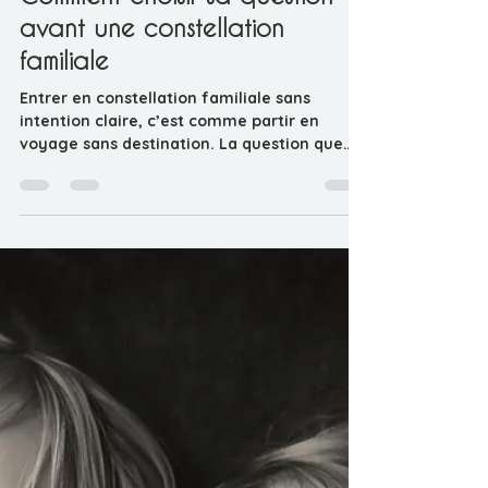
Agnès Desrues
24 juil.
1 min de lecture
Comment choisir sa question
avant une constellation
familiale
Entrer en constellation familiale sans
intention claire, c’est comme partir en
voyage sans destination. La question que
vous posez n’est pas un simple mot : c’est la
clé qui ouvre votre espace de mouvement
dans le champ. Avant toute constellation,
prenez un moment pour vous poser.
Respirez. Écoutez le silence. Puis,
demandez-vous : “Qu’est-ce que je cherche
vraiment ?” Voici quelques pistes pour
formuler votre question : Soyez précis, mais
ouvert. Exemple : “Comment retrouver