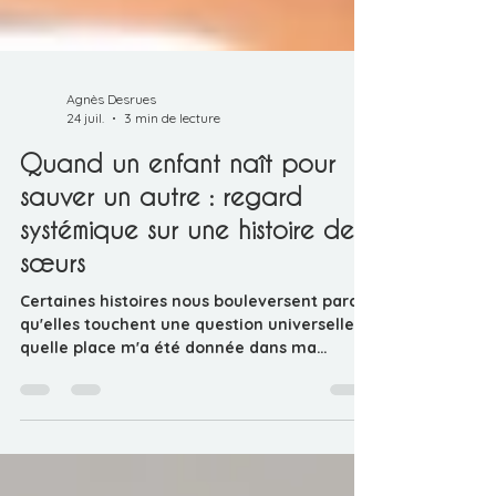
Agnès Desrues
24 juil.
3 min de lecture
Quand un enfant naît pour
sauver un autre : regard
systémique sur une histoire de
sœurs
Certaines histoires nous bouleversent parce
qu'elles touchent une question universelle :
quelle place m'a été donnée dans ma
famille ? 🎬 La Carte des Désirs, série Netflix
Le parcours de Greta et Lucy en est une
illustration particulièrement forte. Greta est
conçue avec un objectif précis : offrir à sa