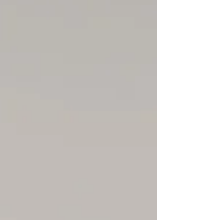
sœur aînée les cellules dont elle a besoin
pour lutter contre la maladie. Avant même
sa naissance, son existence est déjà investie
d'une mission. Il serait pourtant réducteur