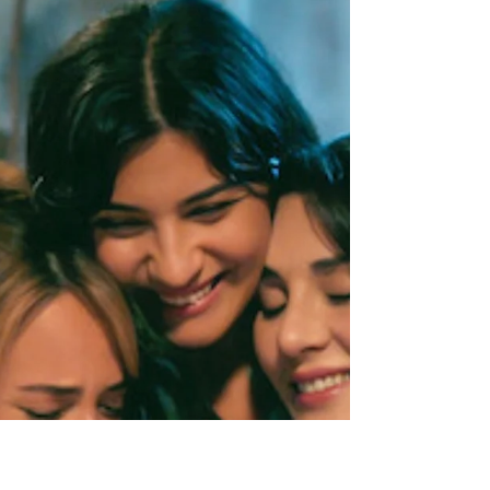
personne pousse la porte de mon cabinet
avec une demande très concrète. Un conflit
qui s'enlise. Une décision qu'elle n'arrive plus
à prendre. Une entreprise qui semble avoir
perdu son élan. Une fatigue qui s'installe. Ou
ce sentiment diffus de vivre à côté de sa
propre vie. Nous parlons de ce qui l'amène.
Nous retr